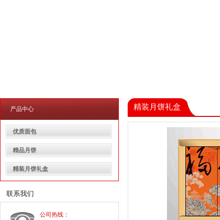
精装月饼礼盒
产品中心
优质面包
精品月饼
精装月饼礼盒
联系我们
公司热线：