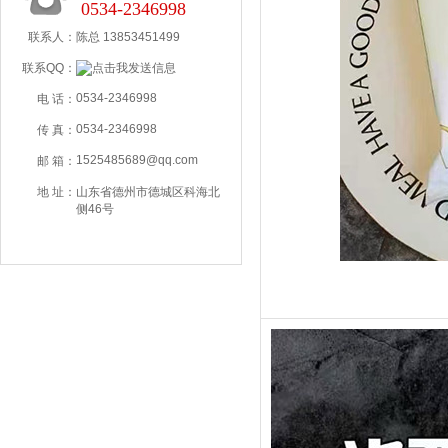
0534-2346998
联系人：
陈总 13853451499
联系QQ：
0534-2346998
电 话：
0534-2346998
传 真：
1525485689@qq.com
邮 箱：
地 址：
山东省德州市德城区科海北
侧46号