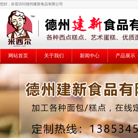
您好，欢迎访问德州建新食品有限公司
网站首页
关于我们
新闻中心
产品展示