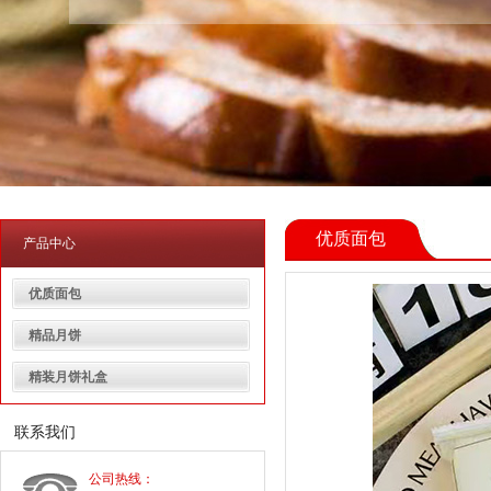
优质面包
产品中心
优质面包
精品月饼
精装月饼礼盒
联系我们
公司热线：