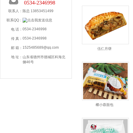
0534-2346998
联系人：
陈总 13853451499
联系QQ：
0534-2346998
电 话：
0534-2346998
传 真：
1525485689@qq.com
邮 箱：
伍仁月饼
地 址：
山东省德州市德城区科海北
侧46号
椰小蓉面包