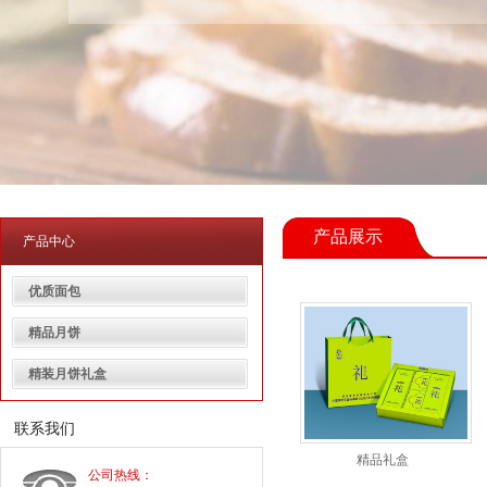
产品展示
产品中心
优质面包
精品月饼
精装月饼礼盒
联系我们
精品礼盒
公司热线：