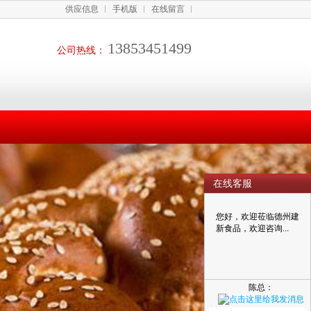
供应信息
手机版
在线留言
13853451499
公司热线：
在线客服
您好，欢迎莅临德州建
新食品，欢迎咨询...
陈总：