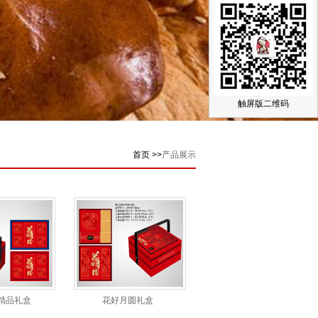
触屏版二维码
首页 >>
产品展示
精品礼盒
花好月圆礼盒