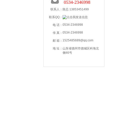
0534-2346998
联系人：
陈总 13853451499
联系QQ：
0534-2346998
电 话：
0534-2346998
传 真：
1525485689@qq.com
邮 箱：
地 址：
山东省德州市德城区科海北
侧46号